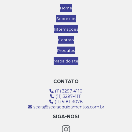
Home
Sobre nós
Informações
Contato
Produtos
Mapa do site
CONTATO
(11) 3297-4110
(11) 3297-4111
(11) 5181-3078
seara@searaequipamentos.com.br
SIGA-NOS!