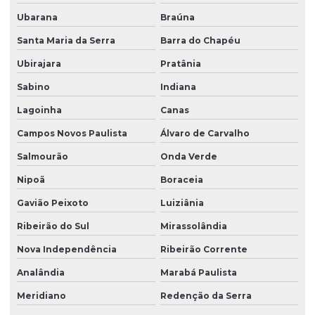
Ubarana
Braúna
Santa Maria da Serra
Barra do Chapéu
Ubirajara
Pratânia
Sabino
Indiana
Lagoinha
Canas
Campos Novos Paulista
Álvaro de Carvalho
Salmourão
Onda Verde
Nipoã
Boraceia
Gavião Peixoto
Luiziânia
Ribeirão do Sul
Mirassolândia
Nova Independência
Ribeirão Corrente
Analândia
Marabá Paulista
Meridiano
Redenção da Serra