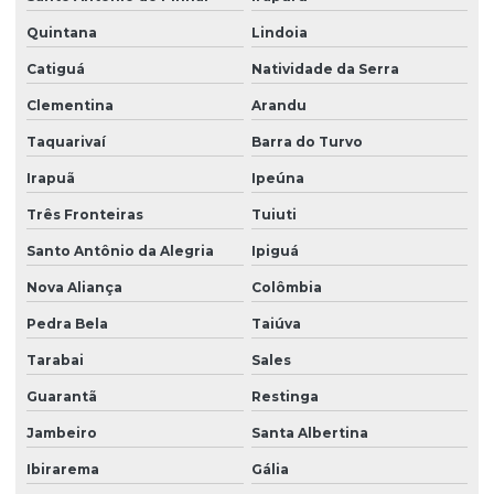
Quintana
Lindoia
Catiguá
Natividade da Serra
Clementina
Arandu
Taquarivaí
Barra do Turvo
Irapuã
Ipeúna
Três Fronteiras
Tuiuti
Santo Antônio da Alegria
Ipiguá
Nova Aliança
Colômbia
Pedra Bela
Taiúva
Tarabai
Sales
Guarantã
Restinga
Jambeiro
Santa Albertina
Ibirarema
Gália