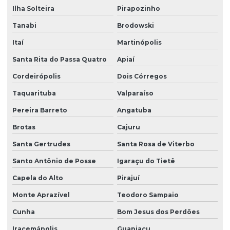
Ilha Solteira
Pirapozinho
Tanabi
Brodowski
Itaí
Martinópolis
Santa Rita do Passa Quatro
Apiaí
Cordeirópolis
Dois Córregos
Taquarituba
Valparaíso
Pereira Barreto
Angatuba
Brotas
Cajuru
Santa Gertrudes
Santa Rosa de Viterbo
Santo Antônio de Posse
Igaraçu do Tietê
Capela do Alto
Pirajuí
Monte Aprazível
Teodoro Sampaio
Cunha
Bom Jesus dos Perdões
Iracemápolis
Guapiaçu