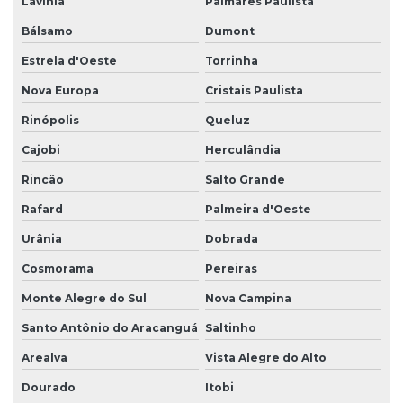
Lavínia
Palmares Paulista
Bálsamo
Dumont
Estrela d'Oeste
Torrinha
Nova Europa
Cristais Paulista
Rinópolis
Queluz
Cajobi
Herculândia
Rincão
Salto Grande
Rafard
Palmeira d'Oeste
Urânia
Dobrada
Cosmorama
Pereiras
Monte Alegre do Sul
Nova Campina
Santo Antônio do Aracanguá
Saltinho
Arealva
Vista Alegre do Alto
Dourado
Itobi