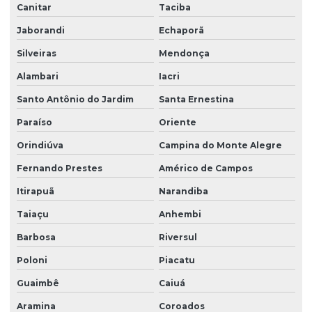
Canitar
Taciba
Jaborandi
Echaporã
Silveiras
Mendonça
Alambari
Iacri
Santo Antônio do Jardim
Santa Ernestina
Paraíso
Oriente
Orindiúva
Campina do Monte Alegre
Fernando Prestes
Américo de Campos
Itirapuã
Narandiba
Taiaçu
Anhembi
Barbosa
Riversul
Poloni
Piacatu
Guaimbê
Caiuá
Aramina
Coroados