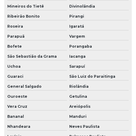
Mineiros do Tietê
Divinolândia
Ribeirão Bonito
Pirangi
Roseira
Igaratá
Parapuã
Vargem
Bofete
Porangaba
São Sebastião da Grama
Iacanga
Uchoa
Sarapuí
Guaraci
São Luiz do Paraitinga
General Salgado
Riolândia
Ouroeste
Getulina
Vera Cruz
Areiópolis
Bananal
Manduri
Nhandeara
Neves Paulista