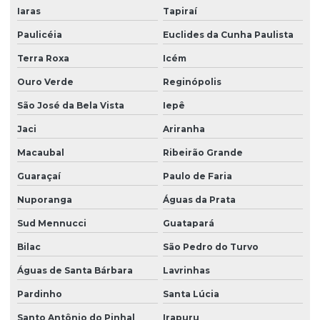
Iaras
Tapiraí
Paulicéia
Euclides da Cunha Paulista
Terra Roxa
Icém
Ouro Verde
Reginópolis
São José da Bela Vista
Iepê
Jaci
Ariranha
Macaubal
Ribeirão Grande
Guaraçaí
Paulo de Faria
Nuporanga
Águas da Prata
Sud Mennucci
Guatapará
Bilac
São Pedro do Turvo
Águas de Santa Bárbara
Lavrinhas
Pardinho
Santa Lúcia
Santo Antônio do Pinhal
Irapuru