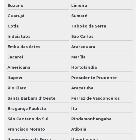
Suzano
Limeira
Guarujá
Sumaré
Cotia
Taboão da Serra
Indaiatuba
São Carlos
Embu das Artes
Araraquara
Jacareí
Marília
Americana
Hortolândia
Itapevi
Presidente Prudente
Rio Claro
Araçatuba
Santa Bárbara d'Oeste
Ferraz de Vasconcelos
Bragança Paulista
Itu
São Caetano do Sul
Pindamonhangaba
Francisco Morato
Atibaia
Itapecerica da Serra
Itapetininga