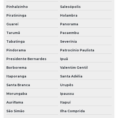
Pinhalzinho
Salesópolis
Piratininga
Holambra
Guareí
Panorama
Tarumã
Pacaembu
Tabatinga
Severínia
Pindorama
Patrocínio Paulista
Presidente Bernardes
Ipuã
Borborema
Valentim Gentil
Itaporanga
Santa Adélia
Santa Branca
Urupês
Morungaba
Ipaussu
Auriflama
Itapuí
São Simão
Ilha Comprida