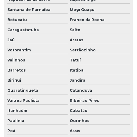
Santana de Parnaíba
Mogi Guaçu
Botucatu
Franco da Rocha
Caraguatatuba
Salto
Jaú
Araras
Votorantim
Sertãozinho
Valinhos
Tatuí
Barretos
Itatiba
Birigui
Jandira
Guaratinguetá
Catanduva
Várzea Paulista
Ribeirão Pires
Itanhaém
Cubatão
Paulínia
Ourinhos
Poá
Assis