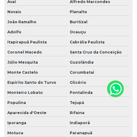
Avaí
Alfredo Marcondes
Novais
Planalto
João Ramalho
Buritizal
Adolfo
Ocauçu
Itapirapuã Paulista
Cabrália Paulista
Coronel Macedo
Santa Cruz da Conceição
Júlio Mesquita
Guzolândia
Monte Castelo
Corumbataí
Espírito Santo do Turvo
Glicério
Monteiro Lobato
Pontalinda
Populina
Tejupá
Aparecida d'Oeste
Rifaina
Iporanga
Indiaporã
Motuca
Paranapuã