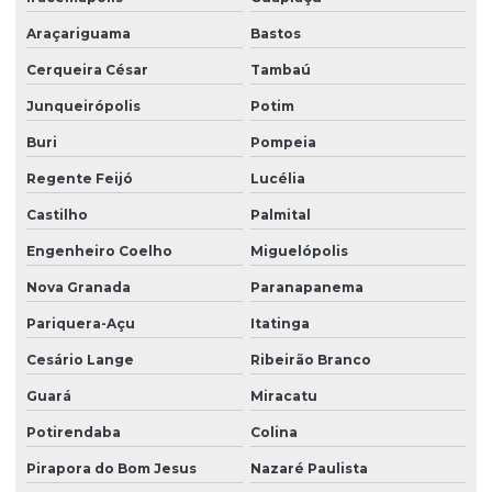
Araçariguama
Bastos
Cerqueira César
Tambaú
Junqueirópolis
Potim
Buri
Pompeia
Regente Feijó
Lucélia
Castilho
Palmital
Engenheiro Coelho
Miguelópolis
Nova Granada
Paranapanema
Pariquera-Açu
Itatinga
Cesário Lange
Ribeirão Branco
Guará
Miracatu
Potirendaba
Colina
Pirapora do Bom Jesus
Nazaré Paulista