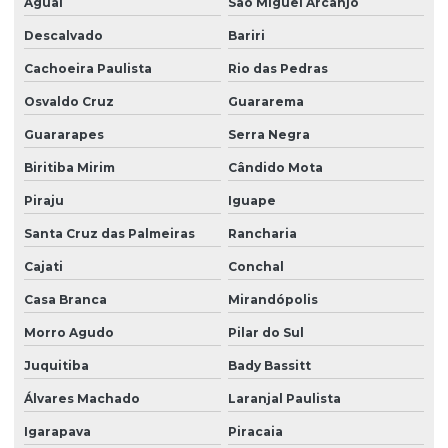
Aguaí
São Miguel Arcanjo
Descalvado
Bariri
Cachoeira Paulista
Rio das Pedras
Osvaldo Cruz
Guararema
Guararapes
Serra Negra
Biritiba Mirim
Cândido Mota
Piraju
Iguape
Santa Cruz das Palmeiras
Rancharia
Cajati
Conchal
Casa Branca
Mirandópolis
Morro Agudo
Pilar do Sul
Juquitiba
Bady Bassitt
Álvares Machado
Laranjal Paulista
Igarapava
Piracaia