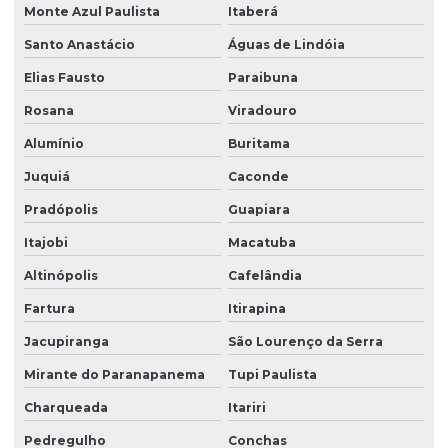
Monte Azul Paulista
Itaberá
Santo Anastácio
Águas de Lindóia
Elias Fausto
Paraibuna
Rosana
Viradouro
Alumínio
Buritama
Juquiá
Caconde
Pradópolis
Guapiara
Itajobi
Macatuba
Altinópolis
Cafelândia
Fartura
Itirapina
Jacupiranga
São Lourenço da Serra
Mirante do Paranapanema
Tupi Paulista
Charqueada
Itariri
Pedregulho
Conchas