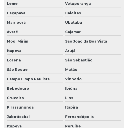
Leme
Votuporanga
Caçapava
Caieiras
Mairiporã
Ubatuba
Avaré
Cajamar
Mogi Mirim
São João da Boa Vista
Itapeva
Arujá
Lorena
São Sebastião
São Roque
Matão
Campo Limpo Paulista
Vinhedo
Bebedouro
Ibiúna
Cruzeiro
Lins
Pirassununga
Itapira
Jaboticabal
Fernandópolis
Itupeva
Peruíbe