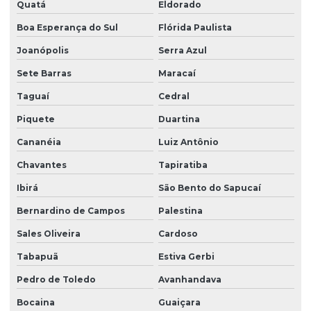
Quatá
Eldorado
Boa Esperança do Sul
Flórida Paulista
Joanópolis
Serra Azul
Sete Barras
Maracaí
Taguaí
Cedral
Piquete
Duartina
Cananéia
Luiz Antônio
Chavantes
Tapiratiba
Ibirá
São Bento do Sapucaí
Bernardino de Campos
Palestina
Sales Oliveira
Cardoso
Tabapuã
Estiva Gerbi
Pedro de Toledo
Avanhandava
Bocaina
Guaiçara