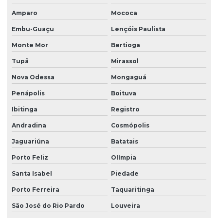
Amparo
Mococa
Embu-Guaçu
Lençóis Paulista
Monte Mor
Bertioga
Tupã
Mirassol
Nova Odessa
Mongaguá
Penápolis
Boituva
Ibitinga
Registro
Andradina
Cosmópolis
Jaguariúna
Batatais
Porto Feliz
Olímpia
Santa Isabel
Piedade
Porto Ferreira
Taquaritinga
São José do Rio Pardo
Louveira