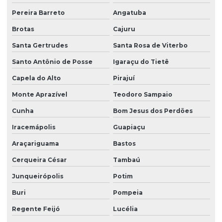
Pereira Barreto
Angatuba
Brotas
Cajuru
Santa Gertrudes
Santa Rosa de Viterbo
Santo Antônio de Posse
Igaraçu do Tietê
Capela do Alto
Pirajuí
Monte Aprazível
Teodoro Sampaio
Cunha
Bom Jesus dos Perdões
Iracemápolis
Guapiaçu
Araçariguama
Bastos
Cerqueira César
Tambaú
Junqueirópolis
Potim
Buri
Pompeia
Regente Feijó
Lucélia