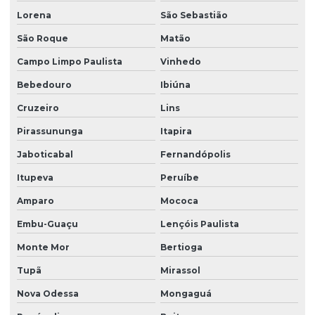
Lorena
São Sebastião
São Roque
Matão
Campo Limpo Paulista
Vinhedo
Bebedouro
Ibiúna
Cruzeiro
Lins
Pirassununga
Itapira
Jaboticabal
Fernandópolis
Itupeva
Peruíbe
Amparo
Mococa
Embu-Guaçu
Lençóis Paulista
Monte Mor
Bertioga
Tupã
Mirassol
Nova Odessa
Mongaguá