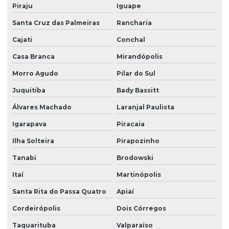
Piraju
Iguape
Santa Cruz das Palmeiras
Rancharia
Cajati
Conchal
Casa Branca
Mirandópolis
Morro Agudo
Pilar do Sul
Juquitiba
Bady Bassitt
Álvares Machado
Laranjal Paulista
Igarapava
Piracaia
Ilha Solteira
Pirapozinho
Tanabi
Brodowski
Itaí
Martinópolis
Santa Rita do Passa Quatro
Apiaí
Cordeirópolis
Dois Córregos
Taquarituba
Valparaíso