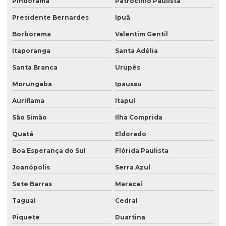
Pindorama
Patrocínio Paulista
Presidente Bernardes
Ipuã
Borborema
Valentim Gentil
Itaporanga
Santa Adélia
Santa Branca
Urupês
Morungaba
Ipaussu
Auriflama
Itapuí
São Simão
Ilha Comprida
Quatá
Eldorado
Boa Esperança do Sul
Flórida Paulista
Joanópolis
Serra Azul
Sete Barras
Maracaí
Taguaí
Cedral
Piquete
Duartina