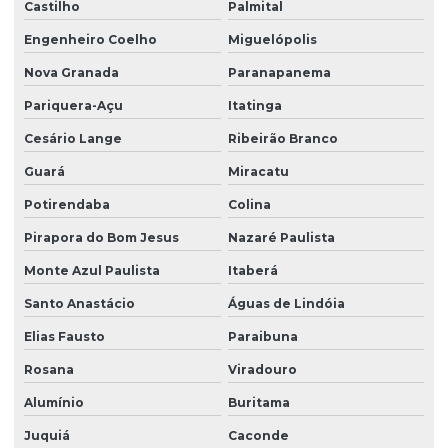
Castilho
Palmital
Engenheiro Coelho
Miguelópolis
Nova Granada
Paranapanema
Pariquera-Açu
Itatinga
Cesário Lange
Ribeirão Branco
Guará
Miracatu
Potirendaba
Colina
Pirapora do Bom Jesus
Nazaré Paulista
Monte Azul Paulista
Itaberá
Santo Anastácio
Águas de Lindóia
Elias Fausto
Paraibuna
Rosana
Viradouro
Alumínio
Buritama
Juquiá
Caconde