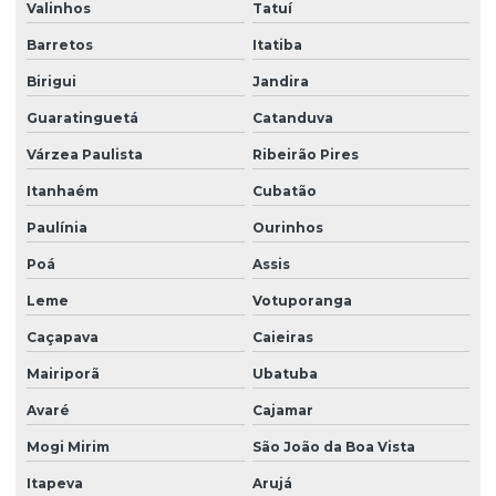
Valinhos
Tatuí
Barretos
Itatiba
Birigui
Jandira
Guaratinguetá
Catanduva
Várzea Paulista
Ribeirão Pires
Itanhaém
Cubatão
Paulínia
Ourinhos
Poá
Assis
Leme
Votuporanga
Caçapava
Caieiras
Mairiporã
Ubatuba
Avaré
Cajamar
Mogi Mirim
São João da Boa Vista
Itapeva
Arujá