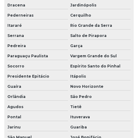
Dracena
Jardinópolis
Pederneiras
Cerquilho
Itararé
Rio Grande da Serra
Serrana
Salto de Pirapora
Pedreira
Garça
Paraguaçu Paulista
Vargem Grande do Sul
Socorro
Espírito Santo do Pinhal
Presidente Epitácio
Itápolis
Guaíra
Novo Horizonte
Orlândia
São Pedro
Agudos
Tietê
Pontal
Ituverava
Jarinu
Guariba
São Manuel
José Bonifácio