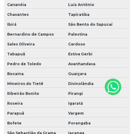
Cananéia
Luiz Antônio
Chavantes
Tapiratiba
Ibirá
São Bento do Sapucaí
Bernardino de Campos
Palestina
Sales Oliveira
Cardoso
Tabapuã
Estiva Gerbi
Pedro de Toledo
Avanhandava
Bocaina
Guaiçara
Mineiros do Tietê
Divinolândia
Ribeirão Bonito
Pirangi
Roseira
Igaratá
Parapuã
Vargem
Bofete
Porangaba
São Sebastião da Grama
Iacanga