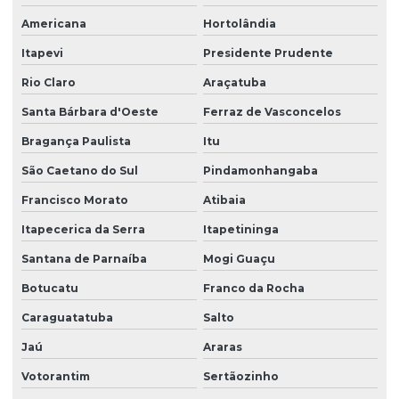
Americana
Hortolândia
Itapevi
Presidente Prudente
Rio Claro
Araçatuba
Santa Bárbara d'Oeste
Ferraz de Vasconcelos
Bragança Paulista
Itu
São Caetano do Sul
Pindamonhangaba
Francisco Morato
Atibaia
Itapecerica da Serra
Itapetininga
Santana de Parnaíba
Mogi Guaçu
Botucatu
Franco da Rocha
Caraguatatuba
Salto
Jaú
Araras
Votorantim
Sertãozinho