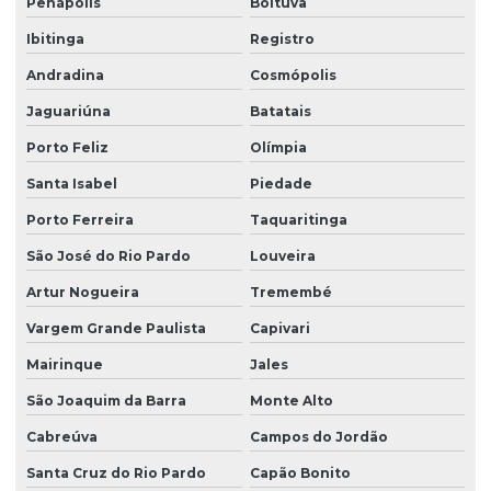
Penápolis
Boituva
Ibitinga
Registro
Andradina
Cosmópolis
Jaguariúna
Batatais
Porto Feliz
Olímpia
Santa Isabel
Piedade
Porto Ferreira
Taquaritinga
São José do Rio Pardo
Louveira
Artur Nogueira
Tremembé
Vargem Grande Paulista
Capivari
Mairinque
Jales
São Joaquim da Barra
Monte Alto
Cabreúva
Campos do Jordão
Santa Cruz do Rio Pardo
Capão Bonito