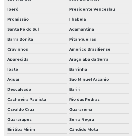
Iperó
Presidente Venceslau
Promissão
Ilhabela
Santa Fé do Sul
Adamantina
Barra Bonita
Pitangueiras
Cravinhos
Américo Brasiliense
Aparecida
Araçoiaba da Serra
Ibaté
Barrinha
Aguaí
São Miguel Arcanjo
Descalvado
Bariri
Cachoeira Paulista
Rio das Pedras
Osvaldo Cruz
Guararema
Guararapes
Serra Negra
Biritiba Mirim
Cândido Mota