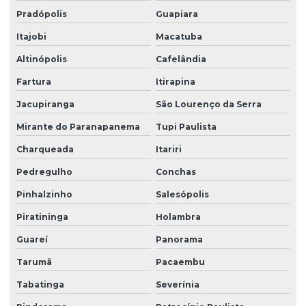
Pradópolis
Guapiara
Itajobi
Macatuba
Altinópolis
Cafelândia
Fartura
Itirapina
Jacupiranga
São Lourenço da Serra
Mirante do Paranapanema
Tupi Paulista
Charqueada
Itariri
Pedregulho
Conchas
Pinhalzinho
Salesópolis
Piratininga
Holambra
Guareí
Panorama
Tarumã
Pacaembu
Tabatinga
Severínia