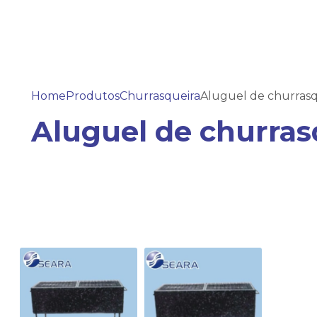
Home
Produtos
Churrasqueira
Aluguel de churrasq
Aluguel de churras