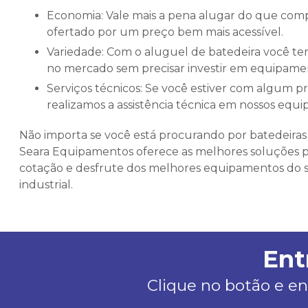
Economia: Vale mais a pena alugar do que comprar quando se trata de equipamentos, pois o aluguel é
ofertado por um preço bem mais acessível.
Variedade: Com o aluguel de batedeira você tem a oportunidade de experimentar as últimas novidades
no mercado sem precisar investir em equipamen
Serviços técnicos: Se você estiver com algum problema na sua batedeira, não precisa se preocupar, pois
realizamos a assistência técnica em nossos equ
Não importa se você está procurando por batedeiras 
Seara Equipamentos oferece as melhores soluções p
cotação e desfrute dos melhores equipamentos do 
industrial.
Ent
Clique no botão e en