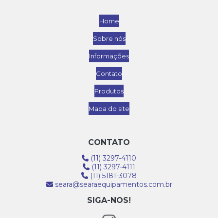
Home
Sobre nós
Informações
Contato
Produtos
Mapa do site
CONTATO
(11) 3297-4110
(11) 3297-4111
(11) 5181-3078
seara@searaequipamentos.com.br
SIGA-NOS!