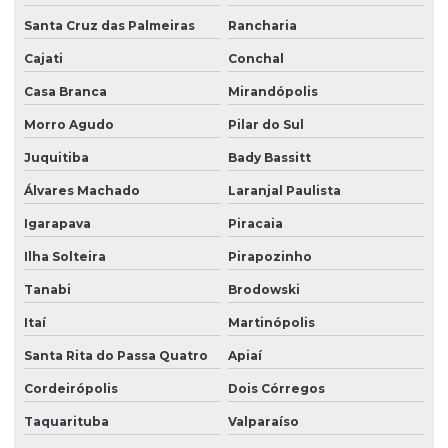
Santa Cruz das Palmeiras
Rancharia
Cajati
Conchal
Casa Branca
Mirandópolis
Morro Agudo
Pilar do Sul
Juquitiba
Bady Bassitt
Álvares Machado
Laranjal Paulista
Igarapava
Piracaia
Ilha Solteira
Pirapozinho
Tanabi
Brodowski
Itaí
Martinópolis
Santa Rita do Passa Quatro
Apiaí
Cordeirópolis
Dois Córregos
Taquarituba
Valparaíso