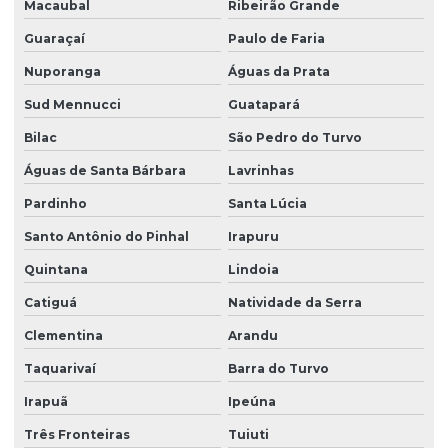
Macaubal
Ribeirão Grande
Guaraçaí
Paulo de Faria
Nuporanga
Águas da Prata
Sud Mennucci
Guatapará
Bilac
São Pedro do Turvo
Águas de Santa Bárbara
Lavrinhas
Pardinho
Santa Lúcia
Santo Antônio do Pinhal
Irapuru
Quintana
Lindoia
Catiguá
Natividade da Serra
Clementina
Arandu
Taquarivaí
Barra do Turvo
Irapuã
Ipeúna
Três Fronteiras
Tuiuti