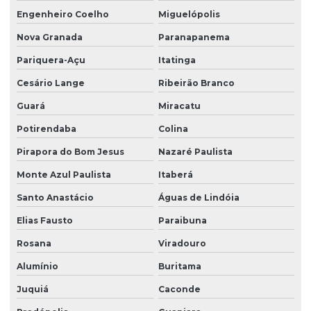
Engenheiro Coelho
Miguelópolis
Nova Granada
Paranapanema
Pariquera-Açu
Itatinga
Cesário Lange
Ribeirão Branco
Guará
Miracatu
Potirendaba
Colina
Pirapora do Bom Jesus
Nazaré Paulista
Monte Azul Paulista
Itaberá
Santo Anastácio
Águas de Lindóia
Elias Fausto
Paraibuna
Rosana
Viradouro
Alumínio
Buritama
Juquiá
Caconde