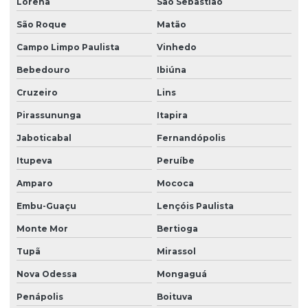
Lorena
São Sebastião
São Roque
Matão
Campo Limpo Paulista
Vinhedo
Bebedouro
Ibiúna
Cruzeiro
Lins
Pirassununga
Itapira
Jaboticabal
Fernandópolis
Itupeva
Peruíbe
Amparo
Mococa
Embu-Guaçu
Lençóis Paulista
Monte Mor
Bertioga
Tupã
Mirassol
Nova Odessa
Mongaguá
Penápolis
Boituva