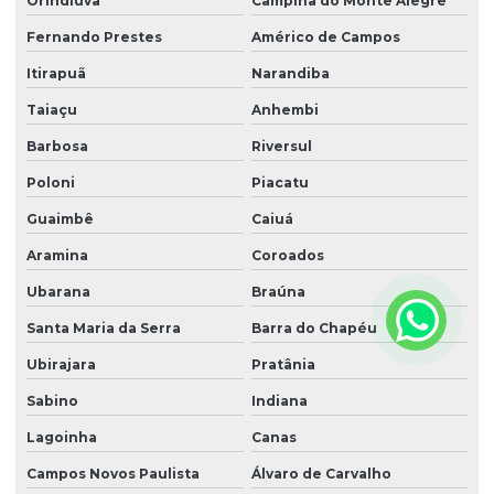
Orindiúva
Campina do Monte Alegre
Fernando Prestes
Américo de Campos
Itirapuã
Narandiba
Taiaçu
Anhembi
Barbosa
Riversul
Poloni
Piacatu
Guaimbê
Caiuá
Aramina
Coroados
Ubarana
Braúna
Santa Maria da Serra
Barra do Chapéu
Ubirajara
Pratânia
Sabino
Indiana
Lagoinha
Canas
Campos Novos Paulista
Álvaro de Carvalho