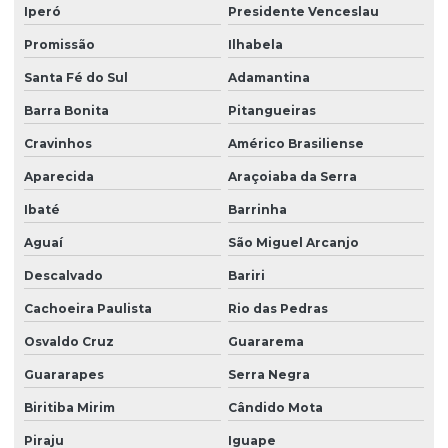
Iperó
Presidente Venceslau
Promissão
Ilhabela
Santa Fé do Sul
Adamantina
Barra Bonita
Pitangueiras
Cravinhos
Américo Brasiliense
Aparecida
Araçoiaba da Serra
Ibaté
Barrinha
Aguaí
São Miguel Arcanjo
Descalvado
Bariri
Cachoeira Paulista
Rio das Pedras
Osvaldo Cruz
Guararema
Guararapes
Serra Negra
Biritiba Mirim
Cândido Mota
Piraju
Iguape