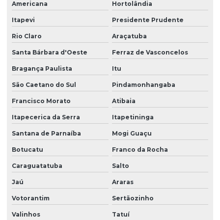
Americana
Hortolândia
Itapevi
Presidente Prudente
Rio Claro
Araçatuba
Santa Bárbara d'Oeste
Ferraz de Vasconcelos
Bragança Paulista
Itu
São Caetano do Sul
Pindamonhangaba
Francisco Morato
Atibaia
Itapecerica da Serra
Itapetininga
Santana de Parnaíba
Mogi Guaçu
Botucatu
Franco da Rocha
Caraguatatuba
Salto
Jaú
Araras
Votorantim
Sertãozinho
Valinhos
Tatuí