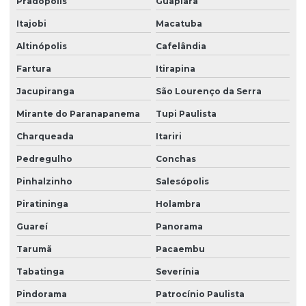
Pradópolis
Guapiara
Itajobi
Macatuba
Altinópolis
Cafelândia
Fartura
Itirapina
Jacupiranga
São Lourenço da Serra
Mirante do Paranapanema
Tupi Paulista
Charqueada
Itariri
Pedregulho
Conchas
Pinhalzinho
Salesópolis
Piratininga
Holambra
Guareí
Panorama
Tarumã
Pacaembu
Tabatinga
Severínia
Pindorama
Patrocínio Paulista