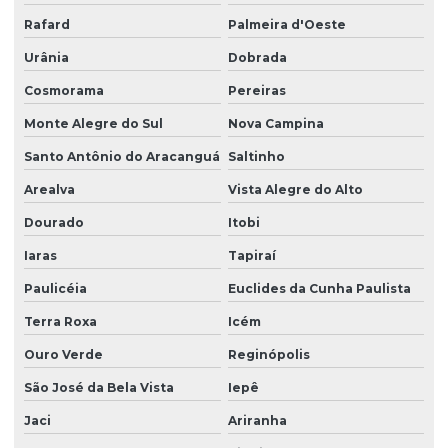
Rafard
Palmeira d'Oeste
Urânia
Dobrada
Cosmorama
Pereiras
Monte Alegre do Sul
Nova Campina
Santo Antônio do Aracanguá
Saltinho
Arealva
Vista Alegre do Alto
Dourado
Itobi
Iaras
Tapiraí
Paulicéia
Euclides da Cunha Paulista
Terra Roxa
Icém
Ouro Verde
Reginópolis
São José da Bela Vista
Iepê
Jaci
Ariranha