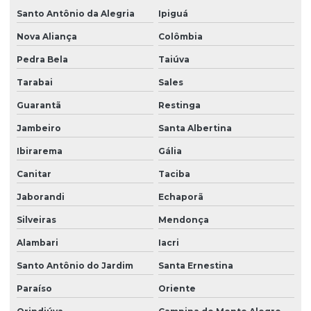
Santo Antônio da Alegria
Ipiguá
Nova Aliança
Colômbia
Pedra Bela
Taiúva
Tarabai
Sales
Guarantã
Restinga
Jambeiro
Santa Albertina
Ibirarema
Gália
Canitar
Taciba
Jaborandi
Echaporã
Silveiras
Mendonça
Alambari
Iacri
Santo Antônio do Jardim
Santa Ernestina
Paraíso
Oriente