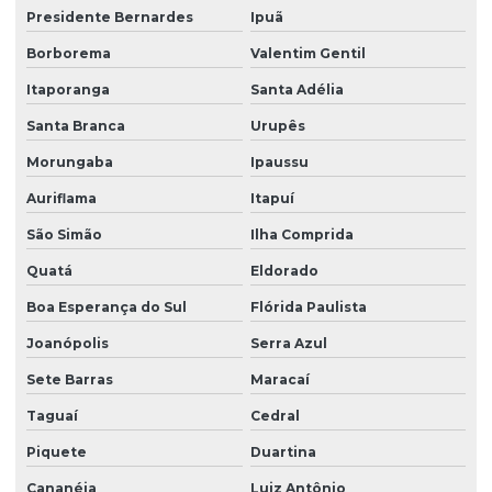
Presidente Bernardes
Ipuã
Borborema
Valentim Gentil
Itaporanga
Santa Adélia
Santa Branca
Urupês
Morungaba
Ipaussu
Auriflama
Itapuí
São Simão
Ilha Comprida
Quatá
Eldorado
Boa Esperança do Sul
Flórida Paulista
Joanópolis
Serra Azul
Sete Barras
Maracaí
Taguaí
Cedral
Piquete
Duartina
Cananéia
Luiz Antônio