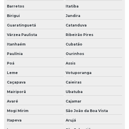
Barretos
Itatiba
Birigui
Jandira
Guaratinguetá
Catanduva
Várzea Paulista
Ribeirão Pires
Itanhaém
Cubatão
Paulínia
Ourinhos
Poá
Assis
Leme
Votuporanga
Caçapava
Caieiras
Mairiporã
Ubatuba
Avaré
Cajamar
Mogi Mirim
São João da Boa Vista
Itapeva
Arujá