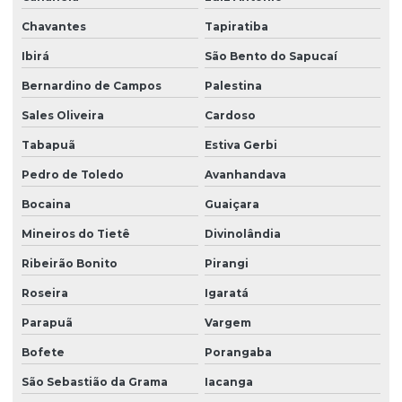
Chavantes
Tapiratiba
Ibirá
São Bento do Sapucaí
Bernardino de Campos
Palestina
Sales Oliveira
Cardoso
Tabapuã
Estiva Gerbi
Pedro de Toledo
Avanhandava
Bocaina
Guaiçara
Mineiros do Tietê
Divinolândia
Ribeirão Bonito
Pirangi
Roseira
Igaratá
Parapuã
Vargem
Bofete
Porangaba
São Sebastião da Grama
Iacanga