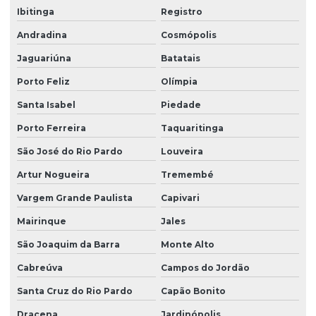
Ibitinga
Registro
Andradina
Cosmópolis
Jaguariúna
Batatais
Porto Feliz
Olímpia
Santa Isabel
Piedade
Porto Ferreira
Taquaritinga
São José do Rio Pardo
Louveira
Artur Nogueira
Tremembé
Vargem Grande Paulista
Capivari
Mairinque
Jales
São Joaquim da Barra
Monte Alto
Cabreúva
Campos do Jordão
Santa Cruz do Rio Pardo
Capão Bonito
Dracena
Jardinópolis