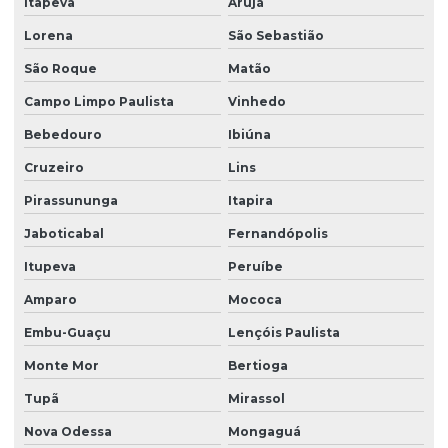
Itapeva
Arujá
Lorena
São Sebastião
São Roque
Matão
Campo Limpo Paulista
Vinhedo
Bebedouro
Ibiúna
Cruzeiro
Lins
Pirassununga
Itapira
Jaboticabal
Fernandópolis
Itupeva
Peruíbe
Amparo
Mococa
Embu-Guaçu
Lençóis Paulista
Monte Mor
Bertioga
Tupã
Mirassol
Nova Odessa
Mongaguá