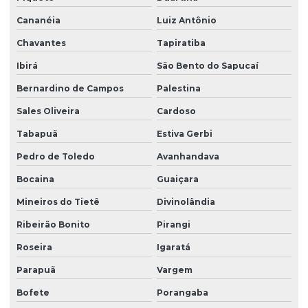
Cananéia
Luiz Antônio
Chavantes
Tapiratiba
Ibirá
São Bento do Sapucaí
Bernardino de Campos
Palestina
Sales Oliveira
Cardoso
Tabapuã
Estiva Gerbi
Pedro de Toledo
Avanhandava
Bocaina
Guaiçara
Mineiros do Tietê
Divinolândia
Ribeirão Bonito
Pirangi
Roseira
Igaratá
Parapuã
Vargem
Bofete
Porangaba