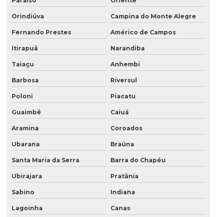
Paraíso
Oriente
Orindiúva
Campina do Monte Alegre
Fernando Prestes
Américo de Campos
Itirapuã
Narandiba
Taiaçu
Anhembi
Barbosa
Riversul
Poloni
Piacatu
Guaimbê
Caiuá
Aramina
Coroados
Ubarana
Braúna
Santa Maria da Serra
Barra do Chapéu
Ubirajara
Pratânia
Sabino
Indiana
Lagoinha
Canas