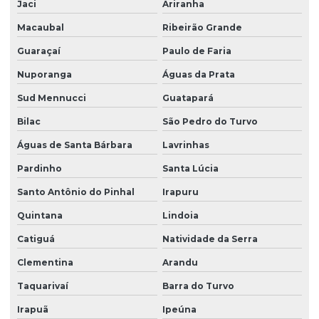
Jaci
Ariranha
Macaubal
Ribeirão Grande
Guaraçaí
Paulo de Faria
Nuporanga
Águas da Prata
Sud Mennucci
Guatapará
Bilac
São Pedro do Turvo
Águas de Santa Bárbara
Lavrinhas
Pardinho
Santa Lúcia
Santo Antônio do Pinhal
Irapuru
Quintana
Lindoia
Catiguá
Natividade da Serra
Clementina
Arandu
Taquarivaí
Barra do Turvo
Irapuã
Ipeúna