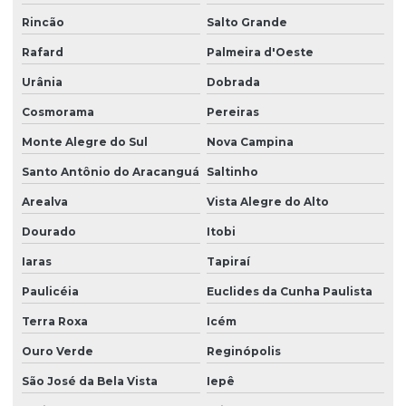
Rincão
Salto Grande
Rafard
Palmeira d'Oeste
Urânia
Dobrada
Cosmorama
Pereiras
Monte Alegre do Sul
Nova Campina
Santo Antônio do Aracanguá
Saltinho
Arealva
Vista Alegre do Alto
Dourado
Itobi
Iaras
Tapiraí
Paulicéia
Euclides da Cunha Paulista
Terra Roxa
Icém
Ouro Verde
Reginópolis
São José da Bela Vista
Iepê