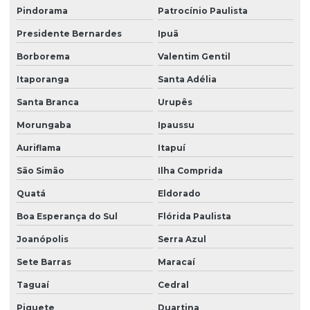
Pindorama
Patrocínio Paulista
Presidente Bernardes
Ipuã
Borborema
Valentim Gentil
Itaporanga
Santa Adélia
Santa Branca
Urupês
Morungaba
Ipaussu
Auriflama
Itapuí
São Simão
Ilha Comprida
Quatá
Eldorado
Boa Esperança do Sul
Flórida Paulista
Joanópolis
Serra Azul
Sete Barras
Maracaí
Taguaí
Cedral
Piquete
Duartina