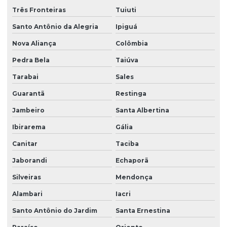
Três Fronteiras
Tuiuti
Santo Antônio da Alegria
Ipiguá
Nova Aliança
Colômbia
Pedra Bela
Taiúva
Tarabai
Sales
Guarantã
Restinga
Jambeiro
Santa Albertina
Ibirarema
Gália
Canitar
Taciba
Jaborandi
Echaporã
Silveiras
Mendonça
Alambari
Iacri
Santo Antônio do Jardim
Santa Ernestina