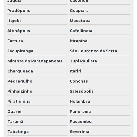
Juquiá
Caconde
Pradópolis
Guapiara
Itajobi
Macatuba
Altinópolis
Cafelândia
Fartura
Itirapina
Jacupiranga
São Lourenço da Serra
Mirante do Paranapanema
Tupi Paulista
Charqueada
Itariri
Pedregulho
Conchas
Pinhalzinho
Salesópolis
Piratininga
Holambra
Guareí
Panorama
Tarumã
Pacaembu
Tabatinga
Severínia