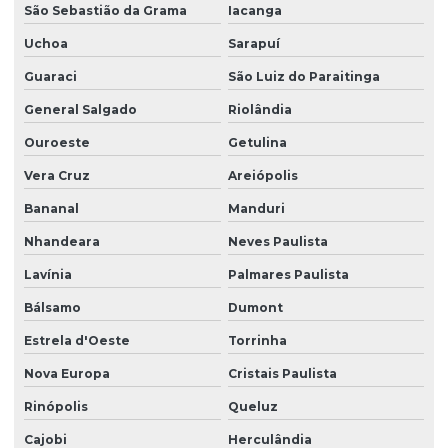
São Sebastião da Grama
Iacanga
Uchoa
Sarapuí
Guaraci
São Luiz do Paraitinga
General Salgado
Riolândia
Ouroeste
Getulina
Vera Cruz
Areiópolis
Bananal
Manduri
Nhandeara
Neves Paulista
Lavínia
Palmares Paulista
Bálsamo
Dumont
Estrela d'Oeste
Torrinha
Nova Europa
Cristais Paulista
Rinópolis
Queluz
Cajobi
Herculândia