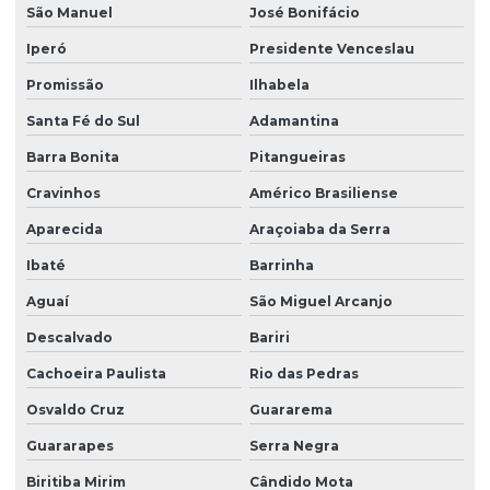
São Manuel
José Bonifácio
Iperó
Presidente Venceslau
Promissão
Ilhabela
Santa Fé do Sul
Adamantina
Barra Bonita
Pitangueiras
Cravinhos
Américo Brasiliense
Aparecida
Araçoiaba da Serra
Ibaté
Barrinha
Aguaí
São Miguel Arcanjo
Descalvado
Bariri
Cachoeira Paulista
Rio das Pedras
Osvaldo Cruz
Guararema
Guararapes
Serra Negra
Biritiba Mirim
Cândido Mota