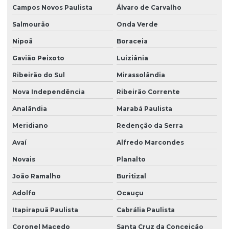
Campos Novos Paulista
Álvaro de Carvalho
Salmourão
Onda Verde
Nipoã
Boraceia
Gavião Peixoto
Luiziânia
Ribeirão do Sul
Mirassolândia
Nova Independência
Ribeirão Corrente
Analândia
Marabá Paulista
Meridiano
Redenção da Serra
Avaí
Alfredo Marcondes
Novais
Planalto
João Ramalho
Buritizal
Adolfo
Ocauçu
Itapirapuã Paulista
Cabrália Paulista
Coronel Macedo
Santa Cruz da Conceição