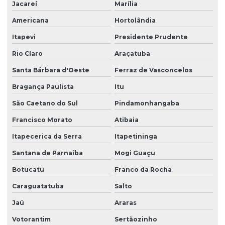
Jacareí
Marília
Americana
Hortolândia
Itapevi
Presidente Prudente
Rio Claro
Araçatuba
Santa Bárbara d'Oeste
Ferraz de Vasconcelos
Bragança Paulista
Itu
São Caetano do Sul
Pindamonhangaba
Francisco Morato
Atibaia
Itapecerica da Serra
Itapetininga
Santana de Parnaíba
Mogi Guaçu
Botucatu
Franco da Rocha
Caraguatatuba
Salto
Jaú
Araras
Votorantim
Sertãozinho