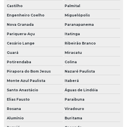
Castilho
Palmital
Engenheiro Coelho
Miguelópolis
Nova Granada
Paranapanema
Pariquera-Açu
Itatinga
Cesário Lange
Ribeirão Branco
Guará
Miracatu
Potirendaba
Colina
Pirapora do Bom Jesus
Nazaré Paulista
Monte Azul Paulista
Itaberá
Santo Anastácio
Águas de Lindóia
Elias Fausto
Paraibuna
Rosana
Viradouro
Alumínio
Buritama