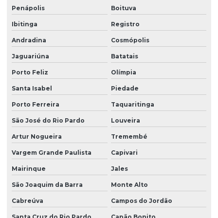
Penápolis
Boituva
Ibitinga
Registro
Andradina
Cosmópolis
Jaguariúna
Batatais
Porto Feliz
Olímpia
Santa Isabel
Piedade
Porto Ferreira
Taquaritinga
São José do Rio Pardo
Louveira
Artur Nogueira
Tremembé
Vargem Grande Paulista
Capivari
Mairinque
Jales
São Joaquim da Barra
Monte Alto
Cabreúva
Campos do Jordão
Santa Cruz do Rio Pardo
Capão Bonito