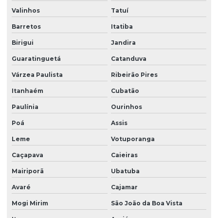
Valinhos
Tatuí
Barretos
Itatiba
Birigui
Jandira
Guaratinguetá
Catanduva
Várzea Paulista
Ribeirão Pires
Itanhaém
Cubatão
Paulínia
Ourinhos
Poá
Assis
Leme
Votuporanga
Caçapava
Caieiras
Mairiporã
Ubatuba
Avaré
Cajamar
Mogi Mirim
São João da Boa Vista