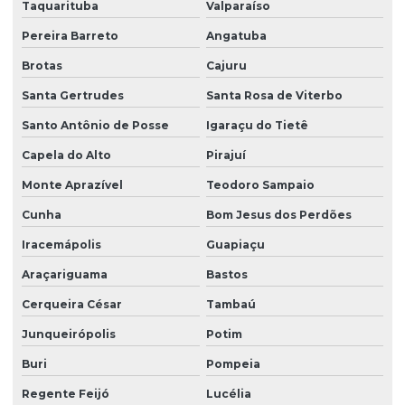
Taquarituba
Valparaíso
Pereira Barreto
Angatuba
Brotas
Cajuru
Santa Gertrudes
Santa Rosa de Viterbo
Santo Antônio de Posse
Igaraçu do Tietê
Capela do Alto
Pirajuí
Monte Aprazível
Teodoro Sampaio
Cunha
Bom Jesus dos Perdões
Iracemápolis
Guapiaçu
Araçariguama
Bastos
Cerqueira César
Tambaú
Junqueirópolis
Potim
Buri
Pompeia
Regente Feijó
Lucélia