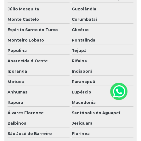
Júlio Mesquita
Guzolândia
Monte Castelo
Corumbataí
Espírito Santo do Turvo
Glicério
Monteiro Lobato
Pontalinda
Populina
Tejupá
Aparecida d'Oeste
Rifaina
Iporanga
Indiaporã
Motuca
Paranapuã
Anhumas
Lupércio
Itapura
Macedônia
Álvares Florence
Santópolis do Aguapeí
Balbinos
Jeriquara
São José do Barreiro
Florínea