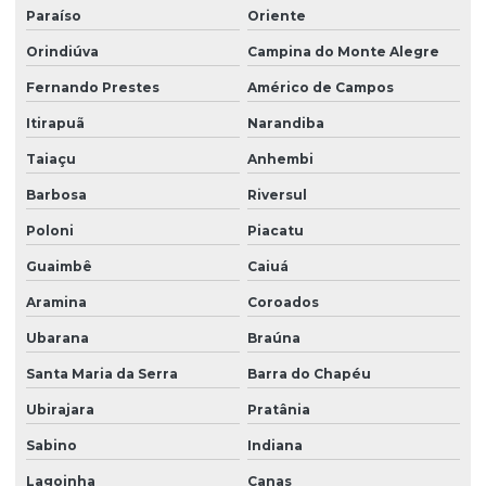
Paraíso
Oriente
Orindiúva
Campina do Monte Alegre
Fernando Prestes
Américo de Campos
Itirapuã
Narandiba
Taiaçu
Anhembi
Barbosa
Riversul
Poloni
Piacatu
Guaimbê
Caiuá
Aramina
Coroados
Ubarana
Braúna
Santa Maria da Serra
Barra do Chapéu
Ubirajara
Pratânia
Sabino
Indiana
Lagoinha
Canas