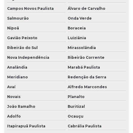
Campos Novos Paulista
Álvaro de Carvalho
Salmourão
Onda Verde
Nipoã
Boraceia
Gavião Peixoto
Luiziânia
Ribeirão do Sul
Mirassolândia
Nova Independência
Ribeirão Corrente
Analândia
Marabá Paulista
Meridiano
Redenção da Serra
Avaí
Alfredo Marcondes
Novais
Planalto
João Ramalho
Buritizal
Adolfo
Ocauçu
Itapirapuã Paulista
Cabrália Paulista