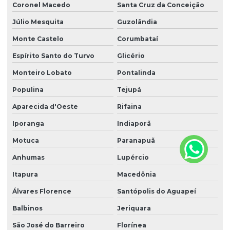
Coronel Macedo
Santa Cruz da Conceição
Júlio Mesquita
Guzolândia
Monte Castelo
Corumbataí
Espírito Santo do Turvo
Glicério
Monteiro Lobato
Pontalinda
Populina
Tejupá
Aparecida d'Oeste
Rifaina
Iporanga
Indiaporã
Motuca
Paranapuã
Anhumas
Lupércio
Itapura
Macedônia
Álvares Florence
Santópolis do Aguapeí
Balbinos
Jeriquara
São José do Barreiro
Florínea