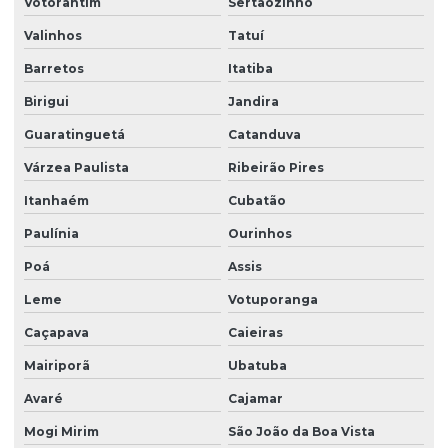
Votorantim
Sertãozinho
Valinhos
Tatuí
Barretos
Itatiba
Birigui
Jandira
Guaratinguetá
Catanduva
Várzea Paulista
Ribeirão Pires
Itanhaém
Cubatão
Paulínia
Ourinhos
Poá
Assis
Leme
Votuporanga
Caçapava
Caieiras
Mairiporã
Ubatuba
Avaré
Cajamar
Mogi Mirim
São João da Boa Vista