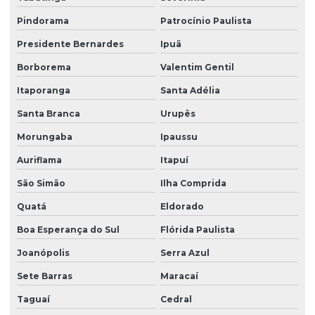
Pindorama
Patrocínio Paulista
Presidente Bernardes
Ipuã
Borborema
Valentim Gentil
Itaporanga
Santa Adélia
Santa Branca
Urupês
Morungaba
Ipaussu
Auriflama
Itapuí
São Simão
Ilha Comprida
Quatá
Eldorado
Boa Esperança do Sul
Flórida Paulista
Joanópolis
Serra Azul
Sete Barras
Maracaí
Taguaí
Cedral