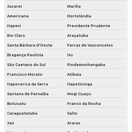
Jacareí
Marília
Americana
Hortolândia
Itapevi
Presidente Prudente
Rio Claro
Araçatuba
Santa Bárbara d'Oeste
Ferraz de Vasconcelos
Bragança Paulista
Itu
São Caetano do Sul
Pindamonhangaba
Francisco Morato
Atibaia
Itapecerica da Serra
Itapetininga
Santana de Parnaíba
Mogi Guaçu
Botucatu
Franco da Rocha
Caraguatatuba
Salto
Jaú
Araras