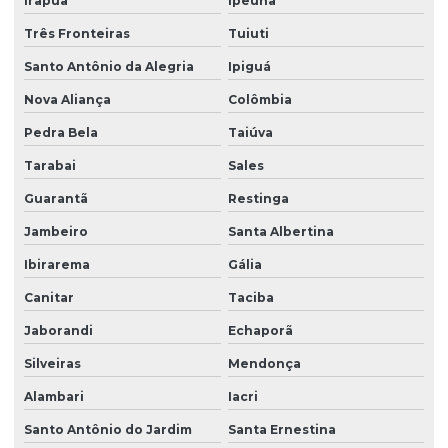
Irapuã
Ipeúna
Três Fronteiras
Tuiuti
Santo Antônio da Alegria
Ipiguá
Nova Aliança
Colômbia
Pedra Bela
Taiúva
Tarabai
Sales
Guarantã
Restinga
Jambeiro
Santa Albertina
Ibirarema
Gália
Canitar
Taciba
Jaborandi
Echaporã
Silveiras
Mendonça
Alambari
Iacri
Santo Antônio do Jardim
Santa Ernestina