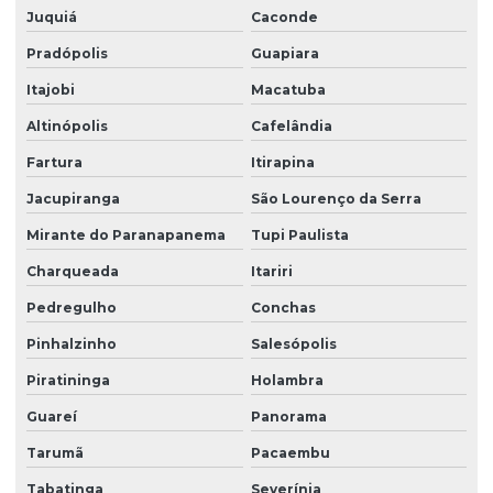
Juquiá
Caconde
Pradópolis
Guapiara
Itajobi
Macatuba
Altinópolis
Cafelândia
Fartura
Itirapina
Jacupiranga
São Lourenço da Serra
Mirante do Paranapanema
Tupi Paulista
Charqueada
Itariri
Pedregulho
Conchas
Pinhalzinho
Salesópolis
Piratininga
Holambra
Guareí
Panorama
Tarumã
Pacaembu
Tabatinga
Severínia