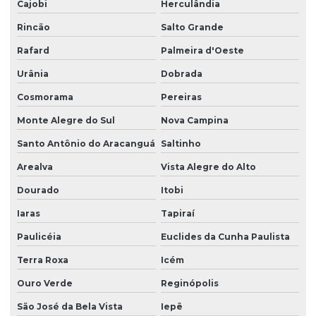
Cajobi
Herculândia
Rincão
Salto Grande
Rafard
Palmeira d'Oeste
Urânia
Dobrada
Cosmorama
Pereiras
Monte Alegre do Sul
Nova Campina
Santo Antônio do Aracanguá
Saltinho
Arealva
Vista Alegre do Alto
Dourado
Itobi
Iaras
Tapiraí
Paulicéia
Euclides da Cunha Paulista
Terra Roxa
Icém
Ouro Verde
Reginópolis
São José da Bela Vista
Iepê