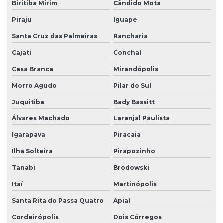
Biritiba Mirim
Cândido Mota
Piraju
Iguape
Santa Cruz das Palmeiras
Rancharia
Cajati
Conchal
Casa Branca
Mirandópolis
Morro Agudo
Pilar do Sul
Juquitiba
Bady Bassitt
Álvares Machado
Laranjal Paulista
Igarapava
Piracaia
Ilha Solteira
Pirapozinho
Tanabi
Brodowski
Itaí
Martinópolis
Santa Rita do Passa Quatro
Apiaí
Cordeirópolis
Dois Córregos