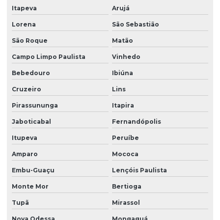
Itapeva
Arujá
Lorena
São Sebastião
São Roque
Matão
Campo Limpo Paulista
Vinhedo
Bebedouro
Ibiúna
Cruzeiro
Lins
Pirassununga
Itapira
Jaboticabal
Fernandópolis
Itupeva
Peruíbe
Amparo
Mococa
Embu-Guaçu
Lençóis Paulista
Monte Mor
Bertioga
Tupã
Mirassol
Nova Odessa
Mongaguá