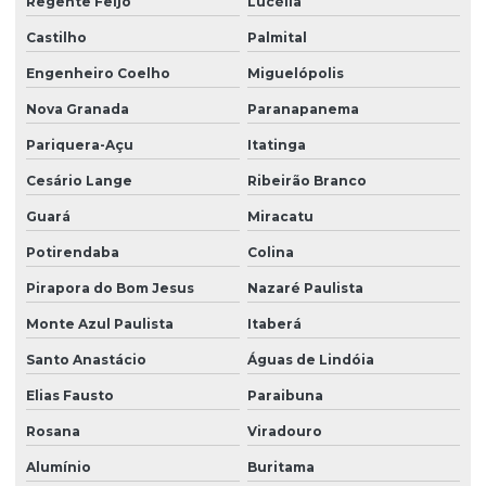
Regente Feijó
Lucélia
Castilho
Palmital
Engenheiro Coelho
Miguelópolis
Nova Granada
Paranapanema
Pariquera-Açu
Itatinga
Cesário Lange
Ribeirão Branco
Guará
Miracatu
Potirendaba
Colina
Pirapora do Bom Jesus
Nazaré Paulista
Monte Azul Paulista
Itaberá
Santo Anastácio
Águas de Lindóia
Elias Fausto
Paraibuna
Rosana
Viradouro
Alumínio
Buritama