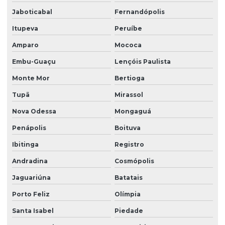
Jaboticabal
Fernandópolis
Itupeva
Peruíbe
Amparo
Mococa
Embu-Guaçu
Lençóis Paulista
Monte Mor
Bertioga
Tupã
Mirassol
Nova Odessa
Mongaguá
Penápolis
Boituva
Ibitinga
Registro
Andradina
Cosmópolis
Jaguariúna
Batatais
Porto Feliz
Olímpia
Santa Isabel
Piedade