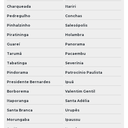
Charqueada
Itariri
Pedregulho
Conchas
Pinhalzinho
Salesópolis
Piratininga
Holambra
Guareí
Panorama
Tarumã
Pacaembu
Tabatinga
Severínia
Pindorama
Patrocínio Paulista
Presidente Bernardes
Ipuã
Borborema
Valentim Gentil
Itaporanga
Santa Adélia
Santa Branca
Urupês
Morungaba
Ipaussu