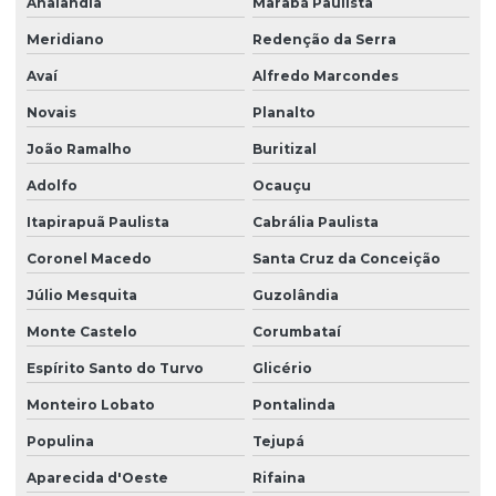
Analândia
Marabá Paulista
Meridiano
Redenção da Serra
Avaí
Alfredo Marcondes
Novais
Planalto
João Ramalho
Buritizal
Adolfo
Ocauçu
Itapirapuã Paulista
Cabrália Paulista
Coronel Macedo
Santa Cruz da Conceição
Júlio Mesquita
Guzolândia
Monte Castelo
Corumbataí
Espírito Santo do Turvo
Glicério
Monteiro Lobato
Pontalinda
Populina
Tejupá
Aparecida d'Oeste
Rifaina