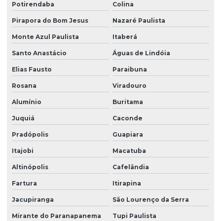
Potirendaba
Colina
Pirapora do Bom Jesus
Nazaré Paulista
Monte Azul Paulista
Itaberá
Santo Anastácio
Águas de Lindóia
Elias Fausto
Paraibuna
Rosana
Viradouro
Alumínio
Buritama
Juquiá
Caconde
Pradópolis
Guapiara
Itajobi
Macatuba
Altinópolis
Cafelândia
Fartura
Itirapina
Jacupiranga
São Lourenço da Serra
Mirante do Paranapanema
Tupi Paulista