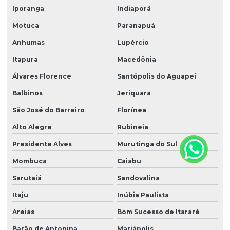
Iporanga
Indiaporã
Motuca
Paranapuã
Anhumas
Lupércio
Itapura
Macedônia
Álvares Florence
Santópolis do Aguapeí
Balbinos
Jeriquara
São José do Barreiro
Florínea
Alto Alegre
Rubineia
Presidente Alves
Murutinga do Sul
Mombuca
Caiabu
Sarutaiá
Sandovalina
Itaju
Inúbia Paulista
Areias
Bom Sucesso de Itararé
Barão de Antonina
Mariápolis