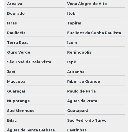
Arealva
Vista Alegre do Alto
Dourado
Itobi
Iaras
Tapiraí
Paulicéia
Euclides da Cunha Paulista
Terra Roxa
Icém
Ouro Verde
Reginópolis
São José da Bela Vista
Iepê
Jaci
Ariranha
Macaubal
Ribeirão Grande
Guaraçaí
Paulo de Faria
Nuporanga
Águas da Prata
Sud Mennucci
Guatapará
Bilac
São Pedro do Turvo
Águas de Santa Bárbara
Lavrinhas