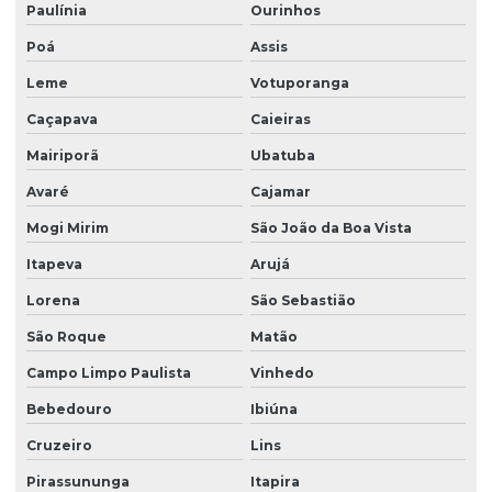
Paulínia
Ourinhos
Poá
Assis
Leme
Votuporanga
Caçapava
Caieiras
Mairiporã
Ubatuba
Avaré
Cajamar
Mogi Mirim
São João da Boa Vista
Itapeva
Arujá
Lorena
São Sebastião
São Roque
Matão
Campo Limpo Paulista
Vinhedo
Bebedouro
Ibiúna
Cruzeiro
Lins
Pirassununga
Itapira