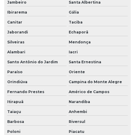
Jambeiro
Santa Albertina
Ibirarema
Gália
Canitar
Taciba
Jaborandi
Echaporã
Silveiras
Mendonça
Alambari
Iacri
Santo Antônio do Jardim
Santa Ernestina
Paraíso
Oriente
Orindiúva
Campina do Monte Alegre
Fernando Prestes
Américo de Campos
Itirapuã
Narandiba
Taiaçu
Anhembi
Barbosa
Riversul
Poloni
Piacatu