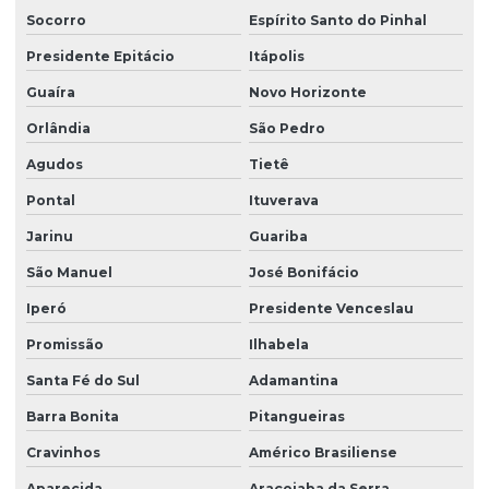
Socorro
Espírito Santo do Pinhal
Presidente Epitácio
Itápolis
Guaíra
Novo Horizonte
Orlândia
São Pedro
Agudos
Tietê
Pontal
Ituverava
Jarinu
Guariba
São Manuel
José Bonifácio
Iperó
Presidente Venceslau
Promissão
Ilhabela
Santa Fé do Sul
Adamantina
Barra Bonita
Pitangueiras
Cravinhos
Américo Brasiliense
Aparecida
Araçoiaba da Serra