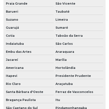
Praia Grande
São Vicente
Barueri
Taubaté
Suzano
Limeira
Guarujá
Sumaré
Cotia
Taboão da Serra
Indaiatuba
São Carlos
Embu das Artes
Araraquara
Jacareí
Marília
Americana
Hortolândia
Itapevi
Presidente Prudente
Rio Claro
Araçatuba
Santa Bárbara d'Oeste
Ferraz de Vasconcelos
Bragança Paulista
Itu
São Caetano do Sul
Pindamonhangaba