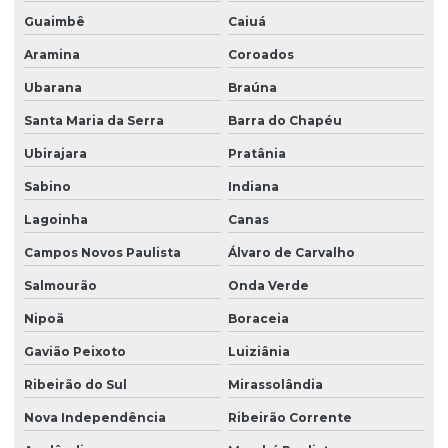
Guaimbê
Caiuá
Aramina
Coroados
Ubarana
Braúna
Santa Maria da Serra
Barra do Chapéu
Ubirajara
Pratânia
Sabino
Indiana
Lagoinha
Canas
Campos Novos Paulista
Álvaro de Carvalho
Salmourão
Onda Verde
Nipoã
Boraceia
Gavião Peixoto
Luiziânia
Ribeirão do Sul
Mirassolândia
Nova Independência
Ribeirão Corrente