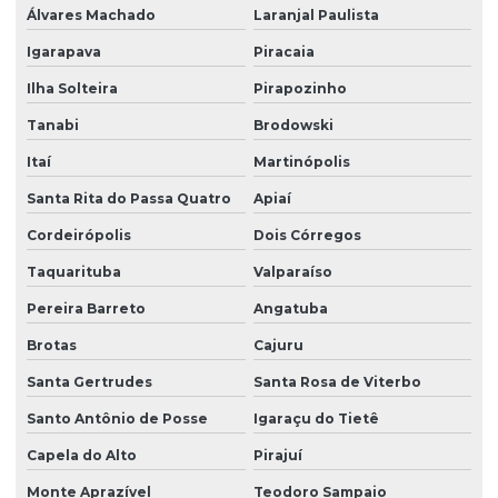
Álvares Machado
Laranjal Paulista
Igarapava
Piracaia
Ilha Solteira
Pirapozinho
Tanabi
Brodowski
Itaí
Martinópolis
Santa Rita do Passa Quatro
Apiaí
Cordeirópolis
Dois Córregos
Taquarituba
Valparaíso
Pereira Barreto
Angatuba
Brotas
Cajuru
Santa Gertrudes
Santa Rosa de Viterbo
Santo Antônio de Posse
Igaraçu do Tietê
Capela do Alto
Pirajuí
Monte Aprazível
Teodoro Sampaio