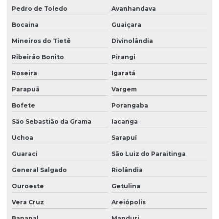
Pedro de Toledo
Avanhandava
Bocaina
Guaiçara
Mineiros do Tietê
Divinolândia
Ribeirão Bonito
Pirangi
Roseira
Igaratá
Parapuã
Vargem
Bofete
Porangaba
São Sebastião da Grama
Iacanga
Uchoa
Sarapuí
Guaraci
São Luiz do Paraitinga
General Salgado
Riolândia
Ouroeste
Getulina
Vera Cruz
Areiópolis
Bananal
Manduri