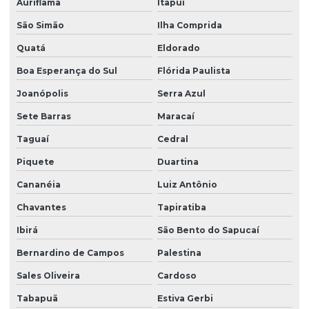
Auriflama
Itapuí
São Simão
Ilha Comprida
Quatá
Eldorado
Boa Esperança do Sul
Flórida Paulista
Joanópolis
Serra Azul
Sete Barras
Maracaí
Taguaí
Cedral
Piquete
Duartina
Cananéia
Luiz Antônio
Chavantes
Tapiratiba
Ibirá
São Bento do Sapucaí
Bernardino de Campos
Palestina
Sales Oliveira
Cardoso
Tabapuã
Estiva Gerbi