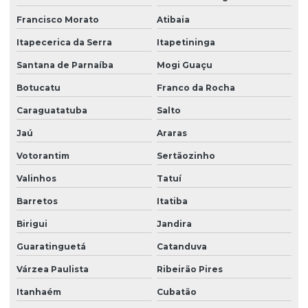
Francisco Morato
Atibaia
Itapecerica da Serra
Itapetininga
Santana de Parnaíba
Mogi Guaçu
Botucatu
Franco da Rocha
Caraguatatuba
Salto
Jaú
Araras
Votorantim
Sertãozinho
Valinhos
Tatuí
Barretos
Itatiba
Birigui
Jandira
Guaratinguetá
Catanduva
Várzea Paulista
Ribeirão Pires
Itanhaém
Cubatão