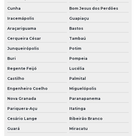
Cunha
Bom Jesus dos Perdões
Iracemápolis
Guapiaçu
Araçariguama
Bastos
Cerqueira César
Tambaú
Junqueirópolis
Potim
Buri
Pompeia
Regente Feijó
Lucélia
Castilho
Palmital
Engenheiro Coelho
Miguelópolis
Nova Granada
Paranapanema
Pariquera-Açu
Itatinga
Cesário Lange
Ribeirão Branco
Guará
Miracatu