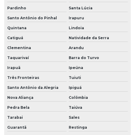
Pardinho
Santa Lúcia
Santo Antônio do Pinhal
Irapuru
Quintana
Lindoia
Catiguá
Natividade da Serra
Clementina
Arandu
Taquarivaí
Barra do Turvo
Irapuã
Ipeúna
Três Fronteiras
Tuiuti
Santo Antônio da Alegria
Ipiguá
Nova Aliança
Colômbia
Pedra Bela
Taiúva
Tarabai
Sales
Guarantã
Restinga